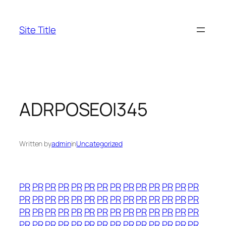
Skip
to
Site Title
content
ADRPOSEOI345
Written by
admin
in
Uncategorized
PR
PR
PR
PR
PR
PR
PR
PR
PR
PR
PR
PR
PR
PR
PR
PR
PR
PR
PR
PR
PR
PR
PR
PR
PR
PR
PR
PR
PR
PR
PR
PR
PR
PR
PR
PR
PR
PR
PR
PR
PR
PR
PR
PR
PR
PR
PR
PR
PR
PR
PR
PR
PR
PR
PR
PR