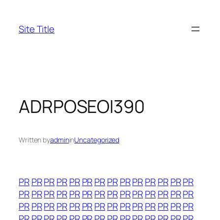
Skip
to
Site Title
content
ADRPOSEOI390
Written by
admin
in
Uncategorized
PR
PR
PR
PR
PR
PR
PR
PR
PR
PR
PR
PR
PR
PR
PR
PR
PR
PR
PR
PR
PR
PR
PR
PR
PR
PR
PR
PR
PR
PR
PR
PR
PR
PR
PR
PR
PR
PR
PR
PR
PR
PR
PR
PR
PR
PR
PR
PR
PR
PR
PR
PR
PR
PR
PR
PR