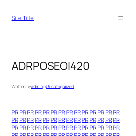
Skip
to
Site Title
content
ADRPOSEOI420
Written by
admin
in
Uncategorized
PR
PR
PR
PR
PR
PR
PR
PR
PR
PR
PR
PR
PR
PR
PR
PR
PR
PR
PR
PR
PR
PR
PR
PR
PR
PR
PR
PR
PR
PR
PR
PR
PR
PR
PR
PR
PR
PR
PR
PR
PR
PR
PR
PR
PR
PR
PR
PR
PR
PR
PR
PR
PR
PR
PR
PR