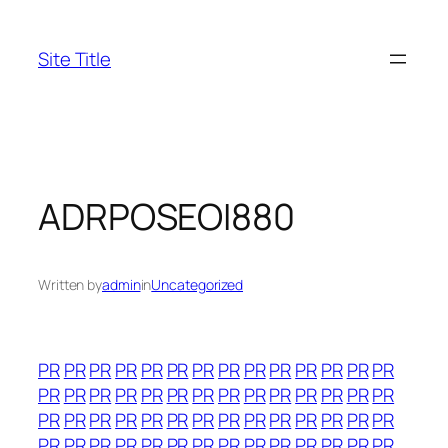
Skip
to
Site Title
content
ADRPOSEOI880
Written by
admin
in
Uncategorized
PR
PR
PR
PR
PR
PR
PR
PR
PR
PR
PR
PR
PR
PR
PR
PR
PR
PR
PR
PR
PR
PR
PR
PR
PR
PR
PR
PR
PR
PR
PR
PR
PR
PR
PR
PR
PR
PR
PR
PR
PR
PR
PR
PR
PR
PR
PR
PR
PR
PR
PR
PR
PR
PR
PR
PR